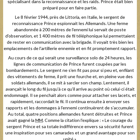
spécialisant dans la reconnaissance et les raids. Prince était bien
préparé pour en faire partie.
Le 8 février 1944, près de Littoria, en Italie, le sergent de
reconnaissance Prince espionnait les Allemands. Une ferme
abandonnée à 200 mètres de l'ennemi lui servait de poste
d'observation, et 1 400 mètres de fil téléphonique lui permettaient
de rester en communication avec la brigade. Il voyait très bien les
emplacements de l'artillerie ennemie et en fit promptement rapport.
Au cours de ce qui serait une surveillance solo de 24 heures, les
lignes de communication de Prince furent coupées par les
bombardements. Le sergent ne s'en fit pas pour si peu et, enfilant
des vêtements de ferme, il prit une fourche et, en pleine vue des
soldats allemands, il se mit à sarcler son champ. Lentement, il
avançait le long du fil jusqu'à ce qu'il arrive au point où celui-ci était
endommagé. Il se penchait alors comme pour attacher ses lacets, et
rapidement, raccordait le fil. Il continua ensuite à envoyer ses
rapports et les dommages à l'ennemi continuèrent de s'accumuler.
Au total, quatre positions allemandes furent détruites et Prince
avait gagné la
MM
. Comme la citation l'explique : « Le courage du
sergent Prince et sa totale indifférence envers sa sécurité furent
une inspiration pour ses camarades et un grand avantage pour son
unité ».