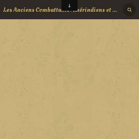
Les Anciens Combattants Amérindiens et Vétéran Autochtones Canadiens.