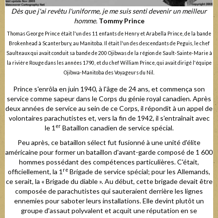
Dès que j'ai revêtu l'uniforme, je me suis senti devenir un meilleur
homme.
Tommy Prince
Thomas George Prince était l'un des 11 enfants de Henry et Arabella Prince, de la bande
Brokenhead à Scanterbury, au Manitoba. Il était l'un des descendants de Peguis, le chef
Saulteaux qui avait conduit sa bande de 200 Ojibwas de la région de Sault-Sainte-Marie à
la rivière Rouge dans les années 1790, et du chef William Prince, qui avait dirigé l'équipe
Ojibwa-Manitoba des Voyageurs du Nil.
Prince s'enrôla en juin 1940, à l'âge de 24 ans, et commença son
service comme sapeur dans le Corps du génie royal canadien. Après
deux années de service au sein de ce Corps, il répondit à un appel de
volontaires parachutistes et, vers la fin de 1942, il s'entraînait avec
er
le 1
Bataillon canadien de service spécial.
Peu après, ce bataillon sélect fut fusionné à une unité d'élite
américaine pour former un bataillon d'avant-garde composé de 1 600
hommes possédant des compétences particulières. C'était,
re
officiellement, la 1
Brigade de service spécial; pour les Allemands,
ce serait, la « Brigade du diable ». Au début, cette brigade devait être
composée de parachutistes qui sauteraient derrière les lignes
ennemies pour saboter leurs installations. Elle devint plutôt un
groupe d'assaut polyvalent et acquit une réputation en se