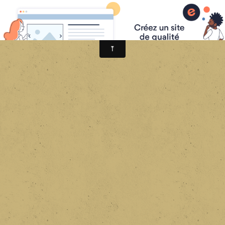
Les Anciens Combattants Amérindiens et Vétéran Autochtones Canadiens.