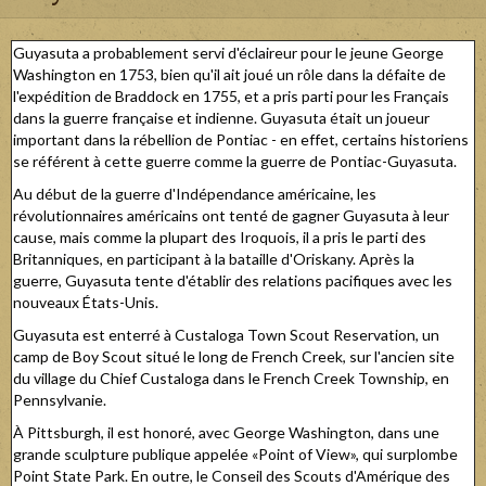
Guyasuta a probablement servi d'éclaireur pour le jeune George
Washington en 1753, bien qu'il ait joué un rôle dans la défaite de
l'expédition de Braddock en 1755, et a pris parti pour les Français
dans la guerre française et indienne. Guyasuta était un joueur
important dans la rébellion de Pontiac - en effet, certains historiens
se référent à cette guerre comme la guerre de Pontiac-Guyasuta.
Au début de la guerre d'Indépendance américaine, les
révolutionnaires américains ont tenté de gagner Guyasuta à leur
cause, mais comme la plupart des Iroquois, il a pris le parti des
Britanniques, en participant à la bataille d'Oriskany. Après la
guerre, Guyasuta tente d'établir des relations pacifiques avec les
nouveaux États-Unis.
Guyasuta est enterré à Custaloga Town Scout Reservation, un
camp de Boy Scout situé le long de French Creek, sur l'ancien site
du village du Chief Custaloga dans le French Creek Township, en
Pennsylvanie.
À Pittsburgh, il est honoré, avec George Washington, dans une
grande sculpture publique appelée «Point of View», qui surplombe
Point State Park. En outre, le Conseil des Scouts d'Amérique des