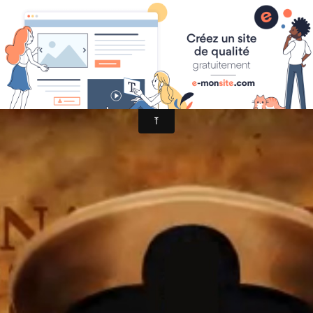
Les Anciens Combattants Amérindiens et Vétéran Autochtones Canadiens.