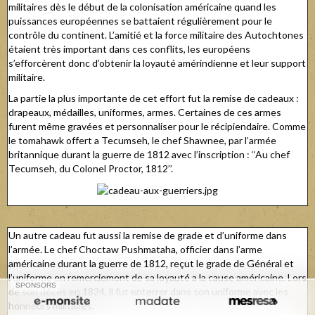
militaires dès le début de la colonisation américaine quand les
puissances européennes se battaient régulièrement pour le
contrôle du continent. L’amitié et la force militaire des Autochtones
étaient très important dans ces conflits, les européens
s’efforcèrent donc d’obtenir la loyauté amérindienne et leur support
militaire.
La partie la plus importante de cet effort fut la remise de cadeaux :
drapeaux, médailles, uniformes, armes. Certaines de ces armes
furent même gravées et personnaliser pour le récipiendaire. Comme
le tomahawk offert a Tecumseh, le chef Shawnee, par l’armée
britannique durant la guerre de 1812 avec l’inscription : ‘‘Au chef
Tecumseh, du Colonel Proctor, 1812’’.
Un autre cadeau fut aussi la remise de grade et d’uniforme dans
l’armée. Le chef Choctaw Pushmataha, officier dans l’arme
américaine durant la guerre de 1812, reçut le grade de Général et
l’uniforme en remerciement de sa loyauté a la cause américaine. Lors
SPONSORS
de son décès en 1824, il fut enterrer dans son uniforme avec les
honneurs militaires.